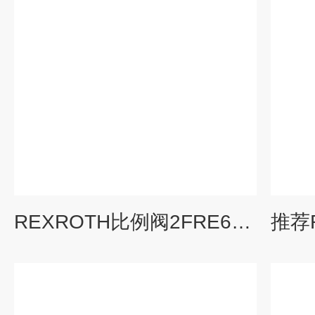
REXROTH比例阀2FRE6B-2X/8LK4MV价格好