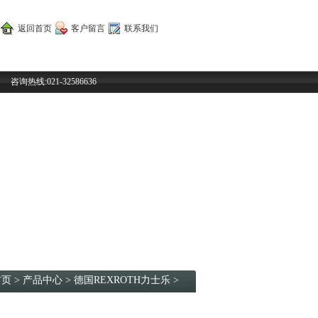
返回首页
客户留言
联系我们
咨询热线:021-32586636
首页
>
产品中心
>
德国REXROTH力士乐
>