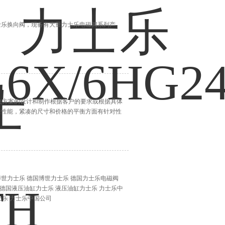
，力士乐换向阀，现备有大量力士乐电磁阀系列产
解决方案的设计和制作根据客户的要求或根据具体
佳性能，紧凑的尺寸和价格的平衡方面有针对性
TH 博世力士乐 德国博世力士乐 德国力士乐电磁阀
例阀 德国液压油缸力士乐 液压油缸力士乐 力士乐中
士乐 力士乐中国公司