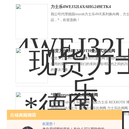
力士乐4WEJ32L6X/6HG249ETK4
我公司代理德国rexroth力士乐4WE系列换向阀
品，*，欢迎选购！
现货力士乐REXROTH叠加式溢流阀
现货力士乐REXROTH叠加式溢流阀 定制的综合
应用的要求。 指导我们的准则是给球队的之间的Z
的解决方案。
*德国rexroth力士乐电磁阀
*德国rexroth力士乐电磁阀 德国力士乐 REXRO
德国rexroth力士乐 德国力士乐比例阀 力士乐比
国总代理 力士乐总代理 力士乐代理 德国力士乐 力
欢迎您！
来自局域网的朋友！有什么可以帮助您的