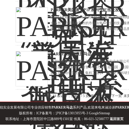
PARKER美国派克P1F系列气缸当天发出
PARKER美国派克P1F系列气缸当天发出 上海
业备件，公司具有良好的市场信誉和专业的技术服
情，赢得了国内外客户的一致称赞。我司所供产品
来询价采购，维特锐竭诚为您服务！
PARKER派克液压马达
PARKER派克液压马达是由上海维特锐实业有限
公司成立于2003年注册资本500万并且在德国，
以工业自动化为主营，集科工贸于一体的全 民科研
共 24 条记录，当前 1 / 5 页 首页 上一页
下一页
末
锐实业发展有限公司专业供应销售
PARKER马达
系列产品,欢迎来电来涵洽谈
PARKE
版权所有：ICP备案号：
沪ICP备13015955号-3
GoogleSitemap
联系地址：上海市普陀区中江路889号1501室 传真：86-021-52500777
返回首页