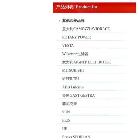
产品列表/ Product list
其他欧美品牌
意大利CAMOZZI AVIORACE
ROTARY POWER
VESTA
Wilkerson过滤器
意大利AIGNEP ELETTROTEC
MITSUBISHI
MPFILTRI
ABB Lubricus
美国GAST GESTRA
菲尼克斯
SUN
FEIN
UE
Pixsys SPORLAN