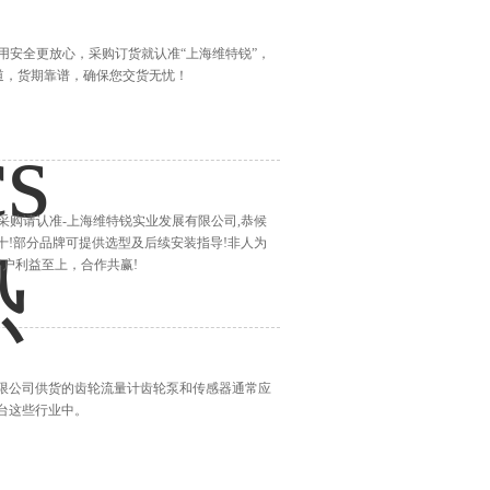
质好，使用安全更放心，采购订货就认准“上海维特锐”，
道，货期靠谱，确保您交货无忧！
产品采购请认准-上海维特锐实业发展有限公司,恭候
十!部分品牌可提供选型及后续安装指导!非人为
客户利益至上，合作共赢!
有限公司供货的齿轮流量计齿轮泵和传感器通常应
台这些行业中。