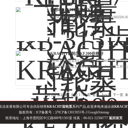
推荐KRACHT齿轮泵KF-200
推荐KRACHT齿轮泵KF-200 KF-200-6F10-B0Z
KRACHT齿轮泵KF200价格好
KRACHT齿轮泵KF200价格好 KF-200-6F10-B0ZD
斜齿轮润滑输送泵，单转排量 200cm³，额定工作压力 
共 296 条记录，当前 1 / 60 页 首页 上一页
下一页
实业发展有限公司专业供应销售
KRACHT齿轮泵
系列产品,欢迎来电来涵洽谈
KRAC
版权所有：ICP备案号：
沪ICP备13015955号-3
GoogleSitemap
联系地址：上海市普陀区中江路889号1501室 传真：86-021-52500777
返回首页