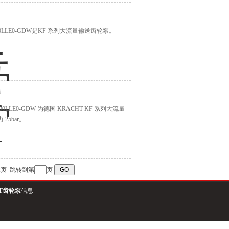
D6-00LLE0-GDW是KF 系列大流量输送齿轮泵。
6-00LLE0-GDW 为德国 KRACHT KF 系列大流量
25bar。
末页
跳转到第
页
HT齿轮泵
信息