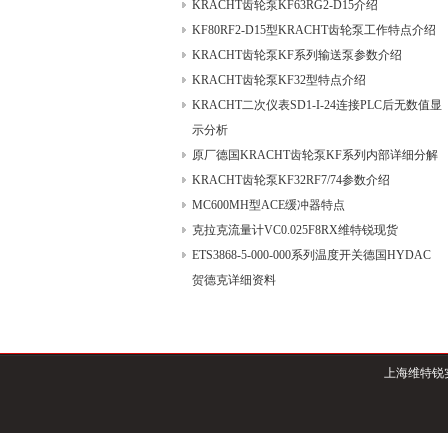
KRACHT齿轮泵KF63RG2-D15介绍
KF80RF2-D15型KRACHT齿轮泵工作特点介绍
KRACHT齿轮泵KF系列输送泵参数介绍
KRACHT齿轮泵KF32型特点介绍
KRACHT二次仪表SD1-I-24连接PLC后无数值显
示分析
原厂德国KRACHT齿轮泵KF系列内部详细分解
KRACHT齿轮泵KF32RF7/74参数介绍
MC600MH型ACE缓冲器特点
克拉克流量计VC0.025F8RX维特锐现货
ETS3868-5-000-000系列温度开关德国HYDAC
贺德克详细资料
上海维特锐