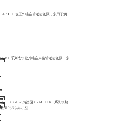
德国 KRACHT低压外啮合输送齿轮泵，多用于润
克拉克）KF 系列模块化外啮合斜齿输送齿轮泵，多
6-00LLE0-GDW 为德国 KRACHT KF 系列模块
于大流量低压供油机型。