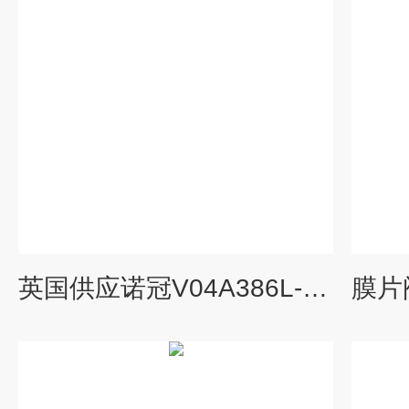
英国供应诺冠V04A386L-B629A提升阀NORGREN