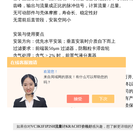
齿峰，输出与流量成正比的脉冲信号，计算流量 / 总量。
无可动部件与壳体摩擦，寿命长、稳定性好
无需前后直管段，安装空间小
安装与使用要点
安装方向：优先水平安装；垂直安装时介质自下而上
过滤要求：前端装50μm 过滤器，防颗粒卡滞齿轮
含气处理：含气 > 2% 时，前置气液分离器
VC3K1F1P2SH流量计KRACHT价格好
欢迎您！
上海维特锐实业发展有限公司成立于2003年注册资本500
来自局域网的朋友！有什么可以帮助您的
吗？
的坚特以市场为导向，将不新创新，开发高科技产品，始终以
品技术不开发新产品尽心服务满足用户的新要求。目前公司
纸、电子、汽车、机床、电厂、液压系统等众多行业。所有产
提供报关单，原厂地证明，订货包邮，所有进口产品承诺质保
如果你对
VC3K1F1P2SH流量计KRACHT价格好
感兴趣，想了解更详细的