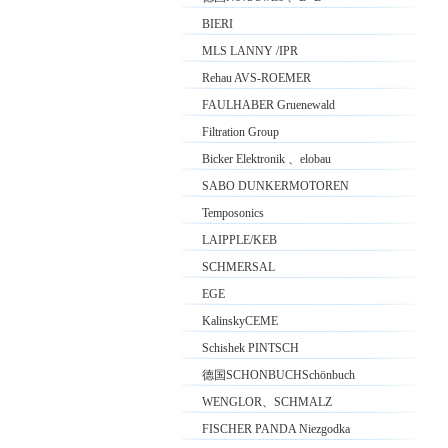
BIERI
MLS LANNY /IPR
Rehau AVS-ROEMER
FAULHABER Gruenewald
Filtration Group
Bicker Elektronik 、elobau
SABO DUNKERMOTOREN
Temposonics
LAIPPLE/KEB
SCHMERSAL
EGE
KalinskyCEME
Schishek PINTSCH
德国SCHONBUCHSchönbuch
WENGLOR、SCHMALZ
FISCHER PANDA Niezgodka