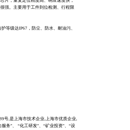
应芯片，重复定位精度高、响应速度快，
性很强。主要用于工件到位检测、行程限
壳，防护等级达IP67，防尘、防水、耐油污、
。
9号,是上海市技术企业,上海市优质企业,
务"、 “化工研发"、“矿业投资"、“设