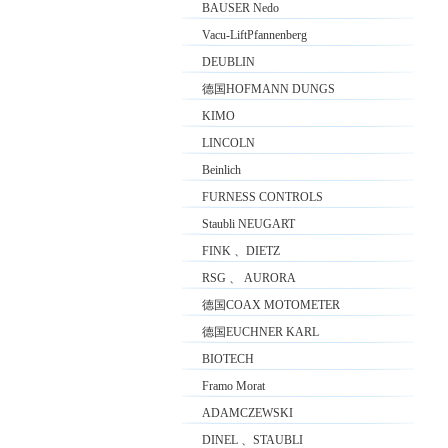
BAUSER Nedo
Vacu-LiftPfannenberg
DEUBLIN
德国HOFMANN DUNGS
KIMO
LINCOLN
Beinlich
FURNESS CONTROLS
Staubli NEUGART
FINK 、DIETZ
RSG 、 AURORA
德国COAX MOTOMETER
德国EUCHNER KARL
BIOTECH
Framo Morat
ADAMCZEWSKI
DINEL 、STAUBLI