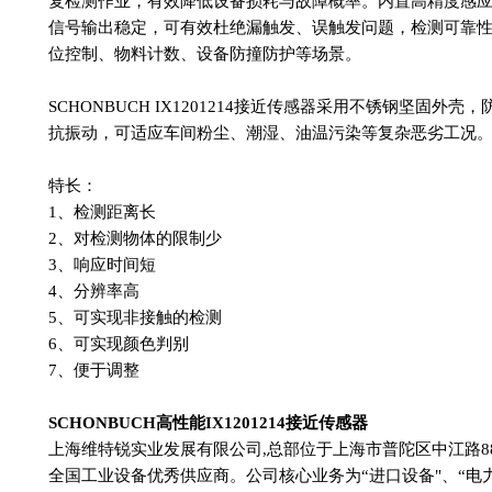
复检测作业，有效降低设备损耗与故障概率。内置高精度感
信号输出稳定，可有效杜绝漏触发、误触发问题，检测可靠
位控制、物料计数、设备防撞防护等场景。
SCHONBUCH IX1201214接近传感器采用不锈钢坚固外
抗振动，可适应车间粉尘、潮湿、油温污染等复杂恶劣工况
特长：
1、检测距离长
2、对检测物体的限制少
3、响应时间短
4、分辨率高
5、可实现非接触的检测
6、可实现颜色判别
7、便于调整
SCHONBUCH高性能IX1201214接近传感器
上海维特锐实业发展有限公司,总部位于上海市普陀区中江路88
全国工业设备优秀供应商。公司核心业务为“进口设备"、“电力服