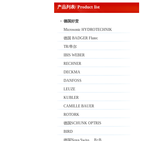
产品列表/ Product list
德国好货
Microsonic HYDROTECHNIK
德国 BADGER Flutec
TR/帝尔
IBIS WEBER
RECHNER
DECKMA
DANFOSS
LEUZE
KUBLER
CAMILLE BAUER
ROTORK
德国SCHUNK OPTRIS
BIRD
德国Nova Swiss 、B+B