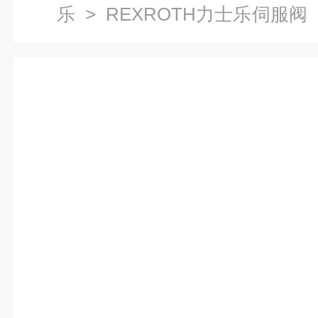
乐
>
REXROTH力士乐伺服阀
4WRDE系列比例阀