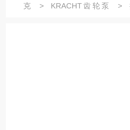
克
>
KRACHT齿轮泵
> 
KF20RF2/158-D15