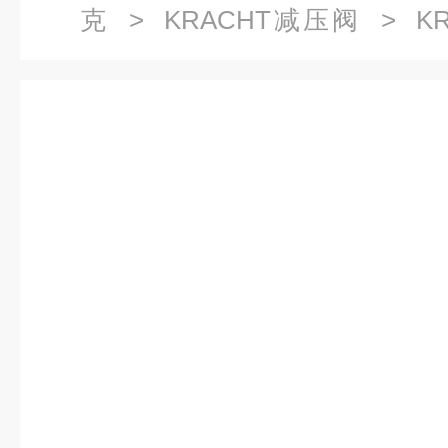
克
>
KRACHT减压阀
> KR
A1G 1/2 A 12原厂直销