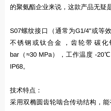
的聚氨酯企业来说，这款产品无疑
S07螺纹接口‌（通常为G1/4"或等
不锈钢或钛合金‌，齿轮带‌碳化钨涂
bar（≈30 MPa）‌，工作温度 ‌-20
‌IP68‌。
技术特点：
采用双椭圆齿轮啮合传动结构，能