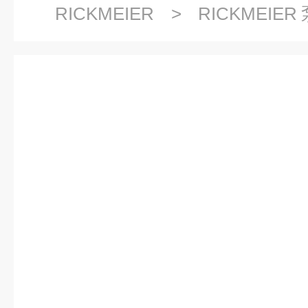
RICKMEIER
>
RICKMEIE
R25/20耐用