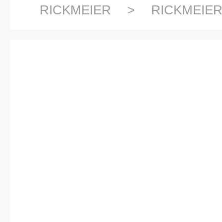
RICKMEIER
>
RICKMEI
RICKMEIER 齿轮泵R35/63