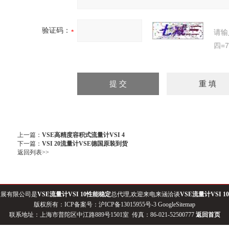
验证码：
请输
四=
上一篇：
VSE高精度容积式流量计VSI 4
下一篇：
VSI 20流量计VSE德国原装到货
返回列表>>
发展有限公司是
VSE流量计VSI 10性能稳定
总代理,欢迎来电来涵洽谈
VSE流量计VSI 
版权所有：ICP备案号：
沪ICP备13015955号-3
GoogleSitemap
联系地址：上海市普陀区中江路889号1501室 传真：86-021-52500777
返回首页