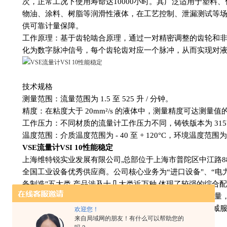
次，正常工况下使用寿命达10000小时。其广泛适用于塑料
物油、涂料、树脂等润滑性液体，在工艺控制、泄漏测试等
供可靠计量保障。
工作原理：基于齿轮啮合原理，通过一对精密调整的齿轮和
化为数字脉冲信号，每个齿轮齿对应一个脉冲，从而实现对
技术规格
测量范围：流量范围为 1.5 至 525 升 / 分钟。
精度：在粘度大于 20mm²/s 的液体中，测量精度可达测量值的 0
工作压力：不同材质的流量计工作压力不同，铸铁版本为 315bar
温度范围：介质温度范围为 - 40 至 + 120°C，环境温度范围为 - 2
VSE流量计VSI 10性能稳定
上海维特锐实业发展有限公司,总部位于上海市普陀区中江路88
全国工业设备优秀供应商。公司核心业务为“进口设备"、“电力服
备制造"五大类,产品涉及十几大类近万种,体现了较强的综合
力。 上海维特锐实业发展有限公司致力于不断提升服务质量
质量严把关、严标准，竭诚为广大客户提供优质产品与真诚
欢迎您！
来自局域网的朋友！有什么可以帮助您的
优势供应：