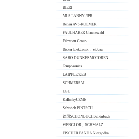
BIERI
MLS LANNY /IPR
Rehau AVS-ROEMER
FAULHABER Gruenewald
Filtration Group
Bicker Elektronik 、elobau
SABO DUNKERMOTOREN
Temposonics
LAIPPLE/KEB
SCHMERSAL
EGE
KalinskyCEME
Schishek PINTSCH
德国SCHONBUCHSchönbuch
WENGLOR、SCHMALZ
FISCHER PANDA Niezgodka