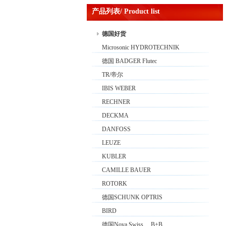
产品列表/ Product list
德国好货
Microsonic HYDROTECHNIK
德国 BADGER Flutec
TR/帝尔
IBIS WEBER
RECHNER
DECKMA
DANFOSS
LEUZE
KUBLER
CAMILLE BAUER
ROTORK
德国SCHUNK OPTRIS
BIRD
德国Nova Swiss 、B+B