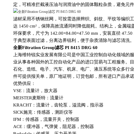
定，可精准拦截液压油与润滑油中的固体颗粒杂质，避免元
滤材采用不锈钢丝网，可按需选择辫织、斜纹、平纹等编织
达 1450 cm²，保障高效流通同时降低能耗。结构上，金
环保要求，尺寸为 142.00×84.00×47.50 mm，安装直径 
于典型表面过滤，分离边界锐利，便于杂质清除与滤芯清洗
全新Filtration Group滤芯 PI 8415 DRG 60
上海维特锐实业发展有限公司是中国工业控制自动化领域的
业从事各种国外的工控自动化产品的进口贸易与工程服务。
石化、造纸、电子、汽车、机床、电厂、液压系统等众多行业
件可提供报关单，原厂地证明，订货包邮，所有进口产品承诺
优势供应：
VSE：流量计，放大器
MEISTER麦斯特：流量计
KRACHT：流量计，齿轮泵，溢流阀，指示器
SICK施克：传感器，测距仪等
IFM：传感器，流量开关，控制器
ACE：缓冲器，气弹簧，阻尼器，控制器
Barksdale：传感器，压力开关等