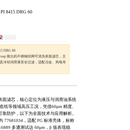
PI 8415 DRG 60
15 DRG 60
tration Group 推出的不锈钢丝网可清洗表面滤芯，主
及冷却润滑液安全过滤，适配冶金、风电等
锈钢丝网可清洗表面滤芯，核心定位为液压与润滑油系统
造纸等领域高压工况，凭借60μm 精度、
提供可靠防护，以下为全面技术与应用解析。
 77681034，适配 FG 标准壳体，标称
 16889 多通测试达 60μm，β 值表现稳