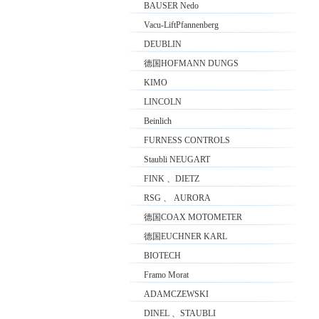
BAUSER Nedo
Vacu-LiftPfannenberg
DEUBLIN
德国HOFMANN DUNGS
KIMO
LINCOLN
Beinlich
FURNESS CONTROLS
Staubli NEUGART
FINK 、DIETZ
RSG 、 AURORA
德国COAX MOTOMETER
德国EUCHNER KARL
BIOTECH
Framo Morat
ADAMCZEWSKI
DINEL 、STAUBLI