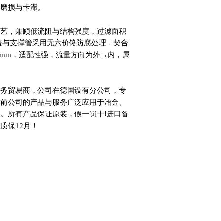
件磨损与卡滞。
工艺，兼顾低流阻与结构强度，过滤面积
属端盖与支撑管采用无六价铬防腐处理，契合
47.50 mm，适配性强，流量方向为外→内，属
。
服务贸易商，公司在德国设有分公司，专
目前公司的产品与服务广泛应用于冶金、
。所有产品保证原装，假一罚十!进口备
质保12月！