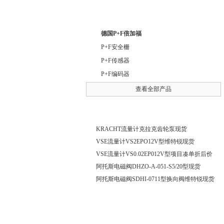
产品列表/ Product list
德国P+F倍加福
P+F安全栅
P+F传感器
P+F编码器
查看全部产品
推荐产品/ Recommended Products
KRACHT流量计克拉克齿轮泵现货
VSE流量计VS2EPO12V型维特锐现货
VSE流量计VS0.02EP012V型项目凑单折后价
阿托斯电磁阀DHZO-A-051-S5/20型现货
阿托斯电磁阀SDHI-0711型换向阀维特锐现货