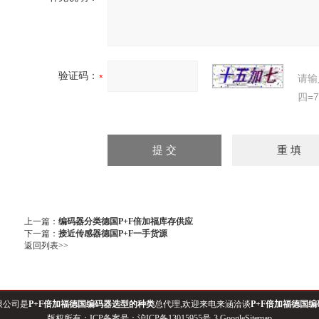
验证码：
请输
四=
上一篇：
编码器分类德国P+F倍加福库存供应
下一篇：
接近传感器德国P+F一手货源
返回列表>>
限公司是
P+F倍加福德国编码器选型的种类
总代理,欢迎来电来涵洽谈
P+F倍加福德国
版权所有：ICP备案号：
沪ICP备13015955号-3
GoogleSitemap