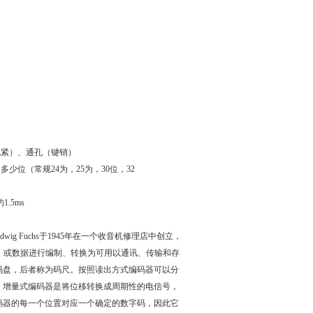
抱紧）、通孔（键销）
位（常规24为，25为，30位，32
1.5ms
 与Ludwig Fuchs于1945年在一个收音机修理店中创立，
流）或数据进行编制、转换为可用以通讯、传输和存
码盘，后者称为码尺。按照读出方式编码器可以分
。增量式编码器是将位移转换成周期性的电信号，
码器的每一个位置对应一个确定的数字码，因此它