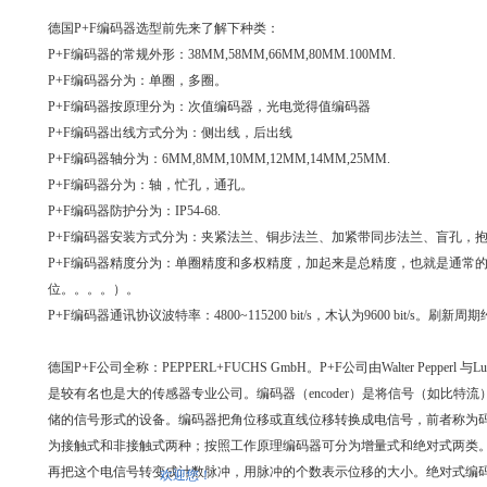
德国P+F编码器选型前先来了解下种类：
P+F编码器的常规外形：38MM,58MM,66MM,80MM.100MM.
P+F编码器分为：单圈，多圈。
P+F编码器按原理分为：次值编码器，光电觉得值编码器
P+F编码器出线方式分为：侧出线，后出线
P+F编码器轴分为：6MM,8MM,10MM,12MM,14MM,25MM.
P+F编码器分为：轴，忙孔，通孔。
P+F编码器防护分为：IP54-68.
P+F编码器安装方式分为：夹紧法兰、铜步法兰、加紧带同步法兰、盲孔，
P+F编码器精度分为：单圈精度和多权精度，加起来是总精度，也就是通常的多少
位。。。。）。
P+F编码器通讯协议波特率：4800~115200 bit/s，木认为9600 bit/s。刷新周期约
德国P+F公司全称：PEPPERL+FUCHS GmbH。P+F公司由Walter Pepperl
是较有名也是大的传感器专业公司。编码器（encoder）是将信号（如比特
储的信号形式的设备。编码器把角位移或直线位移转换成电信号，前者称为
为接触式和非接触式两种；按照工作原理编码器可分为增量式和绝对式两类
再把这个电信号转变成计数脉冲，用脉冲的个数表示位移的大小。绝对式编
欢迎您！