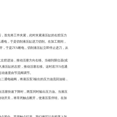
后，首先将工件夹紧，此时夹紧液压缸的右腔压力
A通电，于是切削液压缸进刀切削。在加工期间，
开，于是2YA断电，切削液压缸立即停止进刀，从
缸左腔进油，推动活塞方向右移。当碰到限位器(或
入液压缸的左腔，推动活塞右移。这时若3YA也通
运动速度由节流阀调节。
位二通电磁阀，将液压泵5输出的压力油流回油箱，
。当活塞快速下降时，两泵同时输出压力油。当液压
微动开关，将常闭触点断开，使液压泵停转。在加
触点闭合，常闭触点打开。我们便可以在程序上加