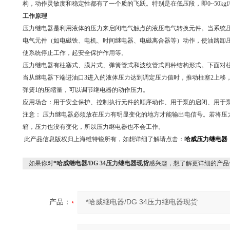
构，动作灵敏度和稳定性都有了一个质的飞跃。特别是在低压段，即0~50kgf
工作原理
压力继电器是利用液体的压力来启闭电气触点的液压电气转换元件。当系统
电气元件（如电磁铁、电机、时间继电器、电磁离合器等）动作，使油路卸
使系统停止工作，起安全保护作用等。
压力继电器有柱塞式、膜片式、弹簧管式和波纹管式四种结构形式。下面对
当从继电器下端进油口3进入的液体压力达到调定压力值时，推动柱塞2上移
弹簧1的压缩量，可以调节继电器的动作压力。
应用场合：用于安全保护、控制执行元件的顺序动作、用于泵的启闭、用于
注意： 压力继电器必须放在压力有明显变化的地方才能输出电信号。若将压
箱，压力也没有变化，所以压力继电器也不会工作。
此产品信息版权归上海维特锐所有，如想详细了解请点击：
哈威压力继电器
如果你对
*哈威继电器/DG 34压力继电器现货
感兴趣，想了解更详细的产品
产品：