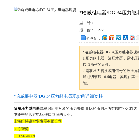
*哈威继电器/DG 34压力
型 号：
报 价：
222
分享到：
*哈威继电器/DG 34压力继电器现
1.压力继电器，液压术语，是液
接点动作的元件。
2.是将压力转换成电信号的液压
通过调节压力继电器，实现在某一
能。
*哈威继电器/DG 34压力继电器现货的详细资料：
哈威压力继电器
是根据所测对象的压力来选用,比如所测压力范围在8KG以内,
电路中的额定电压,接口管径的大小。
上海维特锐实业发展有限公司
：徐智勇
: 3174491689