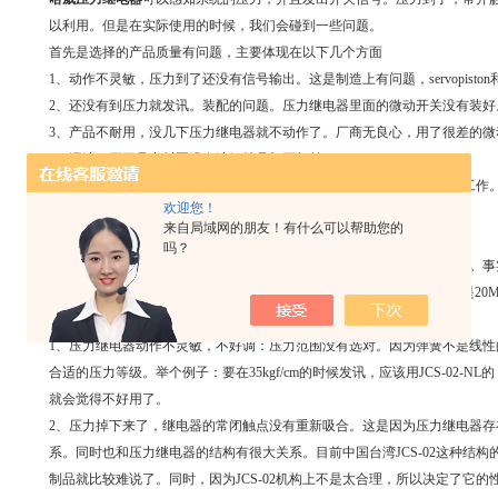
以利用。但是在实际使用的时候，我们会碰到一些问题。
首先是选择的产品质量有问题，主要体现在以下几个方面
1、动作不灵敏，压力到了还没有信号输出。这是制造上有问题，servopiston
2、还没有到压力就发讯。装配的问题。压力继电器里面的微动开关没有装好
3、产品不耐用，没几下压力继电器就不动作了。厂商无良心，用了很差的微
4、漏油。要不是密封圈没有选好就是加工超差了。
以上列的几点都是供应商的问题，那用户有问题，也会使压力继电器不工作
欢迎您！
低级错误：
来自局域网的朋友！有什么可以帮助您的
1、没有输出信号：测压的小孔被生料带堵住了，装配工人不小心。
吗？
2、测压不准：现象是压力表还没有到压力表指示压力，继电器就发讯了。
是比充油式耐震压力表。所以可能压力表才跑到10M，压力继电器已经是20
高级错误：
1、压力继电器动作不灵敏，不好调：压力范围没有选对。因为弹簧不是线
合适的压力等级。举个例子：要在35kgf/cm的时候发讯，应该用JCS-02-NL的，测
就会觉得不好用了。
2、压力掉下来了，继电器的常闭触点没有重新吸合。这是因为压力继电器
系。同时也和压力继电器的结构有很大关系。目前中国台湾JCS-02这种结构的回
制品就比较难说了。同时，因为JCS-02机构上不是太合理，所以决定了它的