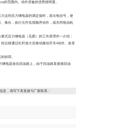
/cm的范围内。动作灵敏的优势很明显。
压力达到压力继电器的调定值时，发出电信号，使
压、换向，执行元件实现顺序动作，或关闭电动机
柱塞式压力继电器（见图）的工作原理作一介绍：
，此位移通过杠杆放大后推动微动开关4动作。改变
泵的卸荷。
力继电器放在回油路上，由于回油路直接接回油
信息，填写下表直接与厂家联系：