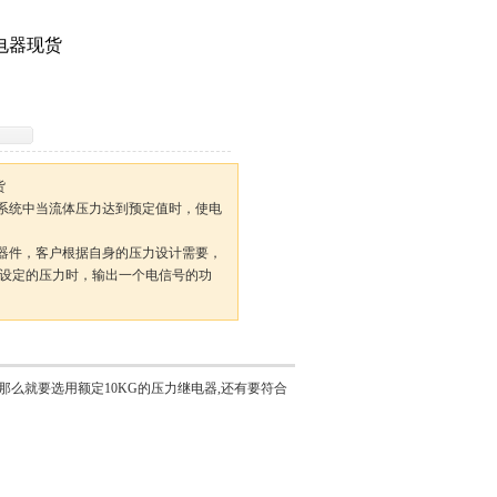
继电器现货
货
压系统中当流体压力达到预定值时，使电
元器件，客户根据自身的压力设计需要，
设定的压力时，输出一个电信号的功
那么就要选用额定10KG的压力继电器,还有要符合