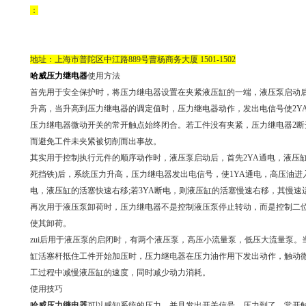
：
地址：上海市普陀区中江路889号曹杨商务大厦 1501-1502
哈威压力继电器
使用方法
首先用于安全保护时，将压力继电器设置在夹紧液压缸的一端，液压泵启动
升高，当升高到压力继电器的调定值时，压力继电器动作，发出电信号使2Y
压力继电器微动开关的常开触点始终闭合。若工件没有夹紧，压力继电器2断
而避免工件未夹紧被切削而出事故。
其实用于控制执行元件的顺序动作时，液压泵启动后，首先2YA通电，液压
死挡铁)后，系统压力升高，压力继电器发出电信号，使1YA通电，高压油进
电，液压缸的活塞快速右移;若3YA断电，则液压缸的活塞慢速右移，其慢速
再次用于液压泵卸荷时，压力继电器不是控制液压泵停止转动，而是控制二
使其卸荷。
zui后用于液压泵的启闭时，有两个液压泵，高压小流量泵，低压大流量泵
缸活塞杆抵住工件开始加压时，压力继电器在压力油作用下发出动作，触动
工过程中减慢液压缸的速度，同时减少动力消耗。
使用技巧
哈威压力继电器
可以感知系统的压力，并且发出开关信号。压力到了，常开