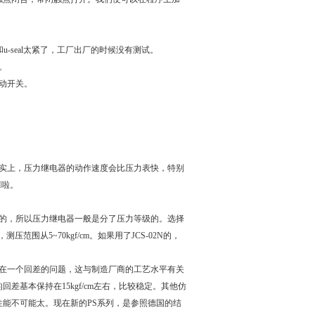
和u-seal太紧了，工厂出厂的时候没有测试。
。
动开关。
。
事实上，压力继电器的动作速度会比压力表快，特别
M啦。
性的，所以压力继电器一般是分了压力等级的。选择
压范围从5~70kgf/cm。如果用了JCS-02N的，
存在一个回差的问题，这与制造厂商的工艺水平有关
差基本保持在15kgf/cm左右，比较稳定。其他仿
性能不可能太。现在新的PS系列，是参照德国的结